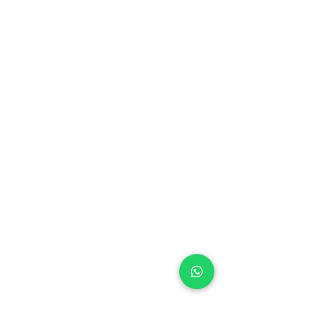
പിന്തുണ
ഞങ്ങളെ
സമീപിക്കു
ക
പതി
വു
ചോ
ദ്യ
ങ്ങൾ
ഡൗൺലോ
ഡുകൾ
ദ്രുത
ലിങ്കുകൾ
ബ്രാൻഡിംഗ് &
ഡിസൈൻ
ഫോട്ടോഗ്രാ