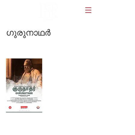
ഗുരുനാഥർ